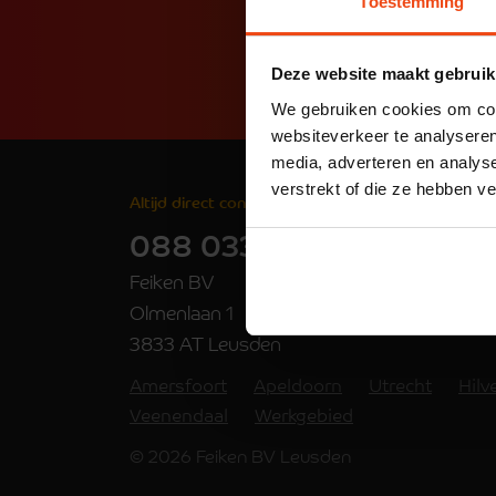
Toestemming
Deze website maakt gebruik
We gebruiken cookies om cont
websiteverkeer te analyseren
media, adverteren en analys
verstrekt of die ze hebben v
Altijd direct contact 24/7
088 033 28 87
Feiken BV
Olmenlaan 1
3833 AT Leusden
Amersfoort
Apeldoorn
Utrecht
Hil
Veenendaal
Werkgebied
© 2026 Feiken BV Leusden