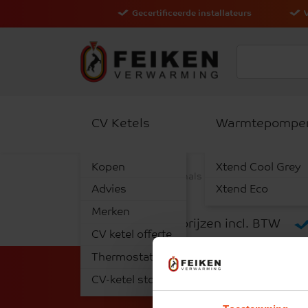
Gecertificeerde installateurs
CV Ketels
Warmtepompe
Kopen
Xtend Cool Grey
Onze Professionals
Verkoop
Advies
Xtend Eco
Merken
Alle prijzen incl. BTW
CV ketel offerte
Thermostaten
CV-ketel storing