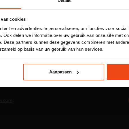
Details
088 033 28 87
Whatsapp
 van cookies
E-mail
ent en advertenties te personaliseren, om functies voor social
. Ook delen we informatie over uw gebruik van onze site met on
e. Deze partners kunnen deze gegevens combineren met andere i
erzameld op basis van uw gebruik van hun services.
Feiken CV
CV ketel offerte
CV ketel kiezen
Aanpassen
CV-Ketel kopen
Warmtepomp offerte
versum