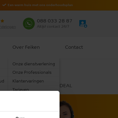
Een warm huis met ons onderhoudsplan
088 033 28 87
Altijd contact 24/7
rdelingen
Over Feiken
Contact
Onze dienstverlening
Onze Professionals
ud
Klantervaringen
Achteraf betalen via iDEAL
Tarieven
tie
Werken bij
Certificering
Downloads