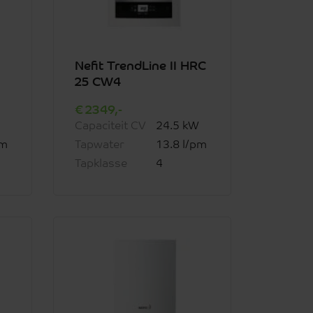
Nefit TrendLine II HRC
25 CW4
2349,-
Capaciteit CV
24.5 kW
pm
Tapwater
13.8 l/pm
Tapklasse
4