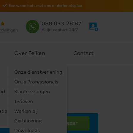
Een warm huis met ons onderhoudsplan
088 033 28 87
Altijd contact 24/7
rdelingen
Over Feiken
Contact
Onze dienstverlening
Onze Professionals
oud
Klantervaringen
Tarieven
atie
Werken bij
Certificering
Start Ketelkiezer
Downloads