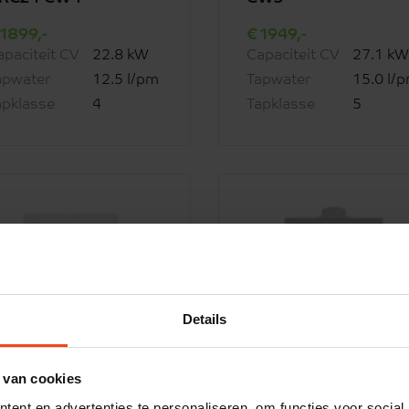
1899,-
1949,-
apaciteit CV
22.8 kW
Capaciteit CV
27.1 kW
apwater
12.5 l/pm
Tapwater
15.0 l/
apklasse
4
Tapklasse
5
advies
Details
 van cookies
ent en advertenties te personaliseren, om functies voor social