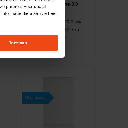
Intergas Xtreme 30
ze partners voor social
nformatie die u aan ze heeft
2099,-
Capaciteit CV
22.2 kW
pm
Tapwater
16 l/pm
Tapklasse
4
Toestaan
Ons advies