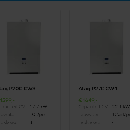
tag P20C CW3
Atag P27C CW4
1599,-
1649,-
apaciteit CV
17.7 kW
Capaciteit CV
22.1 kW
apwater
10 l/pm
Tapwater
12.5 l/
apklasse
3
Tapklasse
4