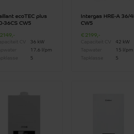
aillant ecoTEC plus
Intergas HRE-A 36/4
0-36CS CW5
CW5
2149,-
2199,-
apaciteit CV
36 kW
Capaciteit CV
42 kW
apwater
17.6 l/pm
Tapwater
15 l/pm
apklasse
5
Tapklasse
5