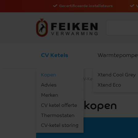
Gecertificeerde installateurs
CV Ketels
Warmtepompe
Kopen
Xtend Cool Grey
Verwarmen
CV-Ketels
CV-Ketel kope
Advies
Xtend Eco
Merken
CV-Ketel kopen
CV ketel offerte
Thermostaten
CV-ketel storing