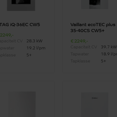
TAG iQ-36EC CW5
Vaillant ecoTEC plus
35-40CS CW5+
2249,-
2249,-
apaciteit CV
28.3 kW
Capaciteit CV
39.7 kW
apwater
19.2 l/pm
Tapwater
18.9 l/
apklasse
5+
Tapklasse
5+