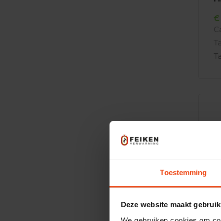
C
T
T
Ons 
Toestemming
Deze website maakt gebruik
We gebruiken cookies om cont