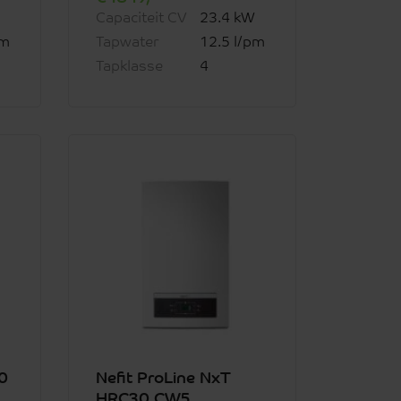
Capaciteit CV
23.4 kW
pm
Tapwater
12.5 l/pm
Tapklasse
4
0
Nefit ProLine NxT
HRC30 CW5