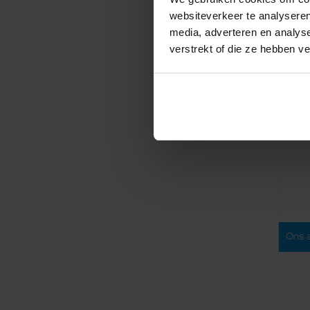
V
websiteverkeer te analyseren
2
media, adverteren en analys
verstrekt of die ze hebben v
C
T
T
Ons 