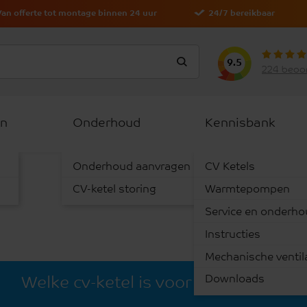
Van offerte tot montage binnen 24 uur
24/7 bereikbaar
9.5
224 beoo
n
Onderhoud
Kennisbank
Onderhoud aanvragen
CV Ketels
n
CV-ketel storing
Warmtepompen
Service en onderh
Instructies
Mechanische ventil
Downloads
Welke cv-ketel is voor u geschikt?