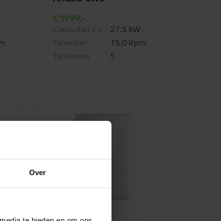
1999,-
Capaciteit CV
27.5 kW
pm
Tapwater
15.0 l/pm
Tapklasse
5
Ons advies
Over
 media te bieden en om ons