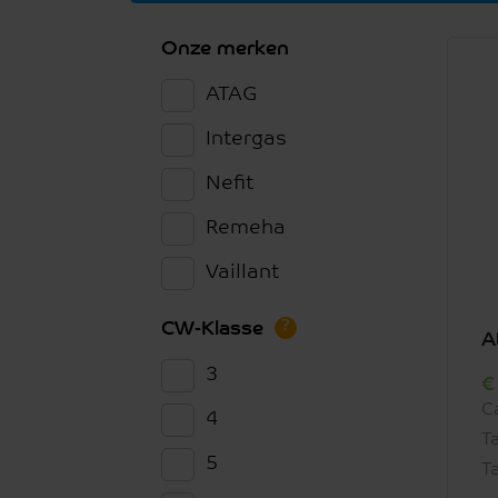
Onze merken
ATAG
Intergas
Nefit
Remeha
Vaillant
?
CW-Klasse
A
3
C
4
T
5
T