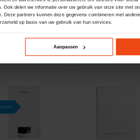
aillant ecoTEC plus
Atag iQ-28EC CW4
. Ook delen we informatie over uw gebruik van onze site met on
5-32CS CW4
e. Deze partners kunnen deze gegevens combineren met andere i
2099,-
erzameld op basis van uw gebruik van hun services.
2049,-
Capaciteit CV
22.1 kW
apaciteit CV
25.0 kW
Tapwater
13.8 l/
apwater
15.1 l/pm
Tapklasse
4
Aanpassen
apklasse
4
advies