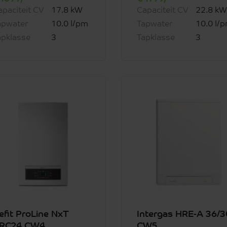
apaciteit CV
17.8 kW
Capaciteit CV
22.8 kW
apwater
10.0 l/pm
Tapwater
10.0 l/
apklasse
3
Tapklasse
3
efit ProLine NxT
Intergas HRE-A 36/3
RC24 CW4
CW5