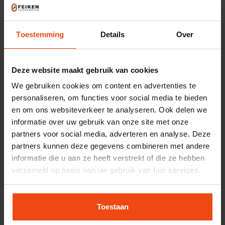
4: Offerte
5: Akkoord
6: Vakkundige
Toestemming
Details
Over
op maat
en afspraak
installatie
Deze website maakt gebruik van cookies
Na het invullen van het offerteformulier,
We gebruiken cookies om content en advertenties te
starten wij direct met de beoordeling van uw
personaliseren, om functies voor social media te bieden
huidige situatie. Op basis van uw antwoorden
en om ons websiteverkeer te analyseren. Ook delen we
en enkele foto’s van uw huidige CV-
informatie over uw gebruik van onze site met onze
ketelinstallatie, krijgen wij een goed beeld van
partners voor social media, adverteren en analyse. Deze
partners kunnen deze gegevens combineren met andere
de benodigde werkzaamheden. Na persoonlijk
informatie die u aan ze heeft verstrekt of die ze hebben
contact met onze deskundige adviseurs en het
verzameld op basis van uw gebruik van hun services.
in kaart brengen van uw wensen, ontvangt u
van ons een vrijblijvende offerte. Gaat u
Toestaan
akkoord met de offerte? Dan plannen we
samen een installatiedatum. Vaak kan dit al