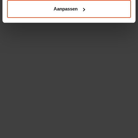
binnen 2 weken. De installatie wordt
Aanpassen
uitgevoerd door gecertificeerde monteurs die
uiteraard zorgen dat alles netjes wordt
opgeruimd. De installatie zelf is meestal
binnen één werkdag afgerond. Indien gewenst
voeren we uw oude CV-ketel af.
Dé verwarmingsspecialist van
Midden-Nederland