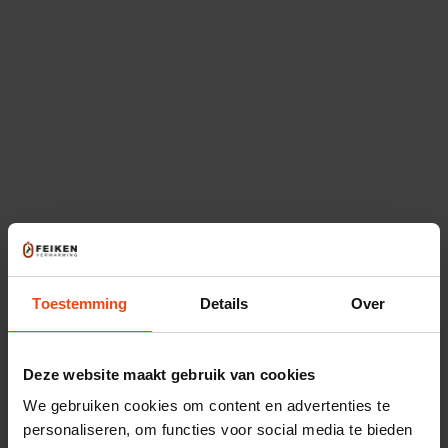
zorgen.
Onze cv-ketels
Alle prijzen incl. BTW
Eigen monteurs
Toestemming
Details
Over
Binnen 24 uur gemonteerd
Achteraf betalen via iDEAL
Deze website maakt gebruik van cookies
We gebruiken cookies om content en advertenties te
personaliseren, om functies voor social media te bieden