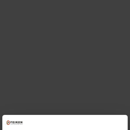
Ga je een nieuwe cv ketel kopen? Koop
dan een moderne cv-ketel zonder
zorgen.
Onze cv-ketels
Alle prijzen incl. BTW
Eigen monteurs
Binnen 24 uur gemonteerd