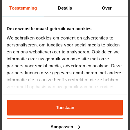
Achteraf betalen via iDEAL
Toestemming
Details
Over
Deze website maakt gebruik van cookies
We gebruiken cookies om content en advertenties te
Gerelateerde vragen
personaliseren, om functies voor social media te bieden
en om ons websiteverkeer te analyseren. Ook delen we
informatie over uw gebruik van onze site met onze
partners voor social media, adverteren en analyse. Deze
partners kunnen deze gegevens combineren met andere
informatie die u aan ze heeft verstrekt of die ze hebben
verzameld op basis van uw gebruik van hun services.
Toestaan
Wat houdt silent mode/stille modus in?
Aanpassen