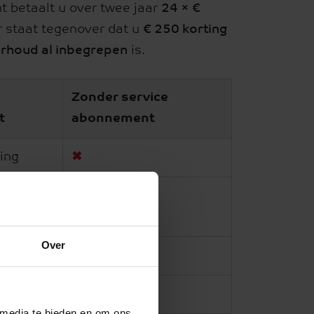
 betaalt u over twee jaar
24 × €
staat tegenover dat u
€ 250 korting
rhoud al inbegrepen
is.
Zonder service
t
abonnement
ing
✖
€ 0
Over
n
€ 225
✖
 media te bieden en om ons