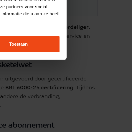
ze partners voor social
€ 225
nformatie die u aan ze heeft
ement gemiddeld
€ 103 voordeliger
.
erheid van 24/7 storingsservice en
Toestaan
sketelwet
uitgevoerd door gecertificeerde
de
BRL 6000-25 certificering
. Tijdens
andere de verbranding,
.
ice abonnement