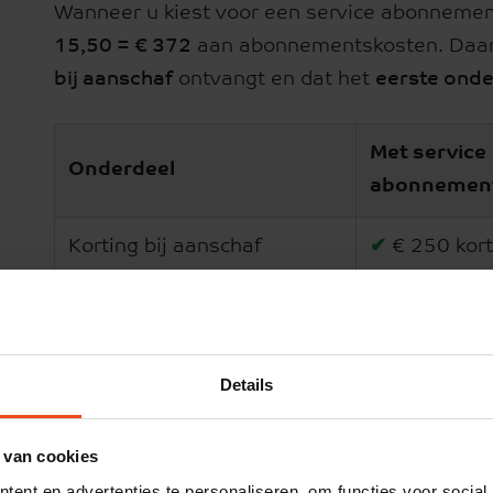
Wanneer u kiest voor een service abonnement
15,50 = € 372
aan abonnementskosten. Daar 
bij aanschaf
ontvangt en dat het
eerste onde
Met service
Onderdeel
abonnemen
Korting bij aanschaf
✔
€ 250 kort
Abonnementskosten eerste
€ 372
2 jaar
Details
Onderhoud na 2 jaar
✔
inbegrepe
 van cookies
24/7 storingsdienst
✔
ent en advertenties te personaliseren, om functies voor social