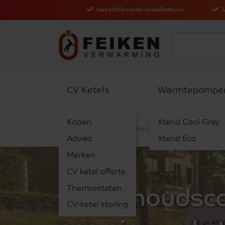
Gecertificeerde installateurs
CV Ketels
Warmtepompe
Kopen
Xtend Cool Grey
Kennisbank
Veelgestelde vragen
On
Advies
Xtend Eco
Merken
CV ketel offerte
Thermostaten
Onderhoudscon
CV-ketel storing