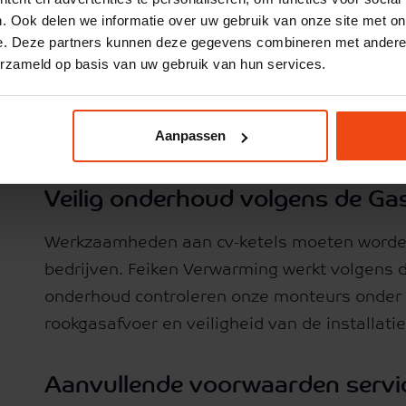
. Ook delen we informatie over uw gebruik van onze site met on
Totale kosten eerste 2 jaar
€ 122
e. Deze partners kunnen deze gegevens combineren met andere i
erzameld op basis van uw gebruik van hun services.
Na twee jaar bent u met een service abonn
Daarnaast heeft u in deze periode ook de zek
Aanpassen
volledig geregeld onderhoud.
Veilig onderhoud volgens de Ga
Werkzaamheden aan cv-ketels moeten worden 
bedrijven. Feiken Verwarming werkt volgens 
onderhoud controleren onze monteurs onder 
rookgasafvoer en veiligheid van de installatie
Aanvullende voorwaarden serv