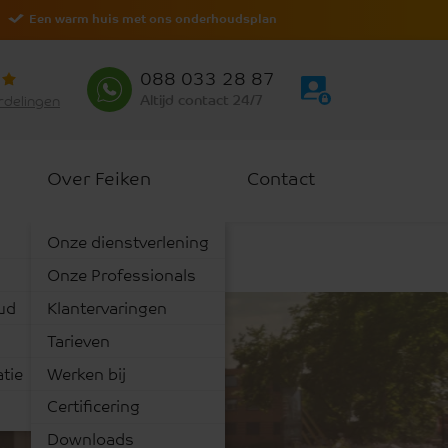
Een warm huis met ons onderhoudsplan
088 033 28 87
Altijd contact 24/7
rdelingen
Over Feiken
Contact
Onze dienstverlening
Onze Professionals
ud
Klantervaringen
Tarieven
tie
Werken bij
 van
Certificering
Downloads