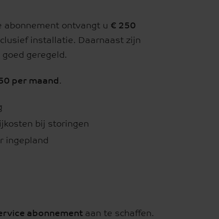
ice abonnement ontvangt u
€ 250
lusief installatie. Daarnaast zijn
l goed geregeld.
,50 per maand
.
g
jkosten bij storingen
r ingepland
ervice abonnement
aan te schaffen.