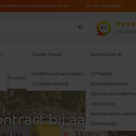
Van offerte tot montage binnen 24 uur
24/7 bereikbaar
9.5
224 beoo
n
Onderhoud
Kennisbank
Onderhoud aanvragen
CV Ketels
derhoudscontract bij aanschaf van een nieuwe ketel
CV-ketel storing
Warmtepompen
Service en onderho
Instructies
Mechanische ventila
tract bij aanschaf
Downloads