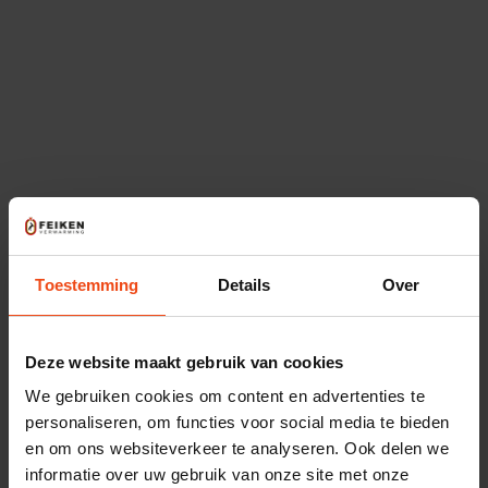
Vaillant ecoTEC plus 25-32CS CW4
2049,-
Toestemming
Details
Over
Capaciteit CV
25.0 kW
Tapwater
15.1 l/pm
Tapklasse
4
Deze website maakt gebruik van cookies
We gebruiken cookies om content en advertenties te
personaliseren, om functies voor social media te bieden
en om ons websiteverkeer te analyseren. Ook delen we
informatie over uw gebruik van onze site met onze