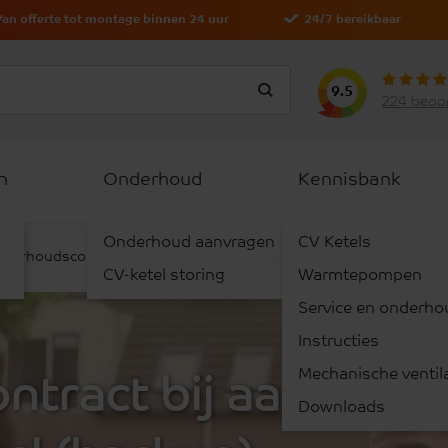
Van offerte tot montage binnen 24 uur
24/7 bereikbaar
9.5
224 beoo
n
Onderhoud
Kennisbank
Onderhoud aanvragen
CV Ketels
derhoudscontract bij aanschaf van een nieuwe ketel (backup)
CV-ketel storing
Warmtepompen
Service en onderho
Instructies
Mechanische ventila
tract bij aanschaf
Downloads