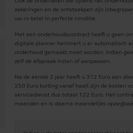
Ook de onderdelen die tijdens het onderhou
zekeringen en de ontsteekpen zijn inbegrepen i
uw cv-ketel in perfecte conditie.
Met een onderhoudscontract heeft u geen omk
digitale planner herinnert u er automatisch a
onderhoud gemaakt moet worden. Indien gewe
zelf de afspraak inzien of aanpassen.
Na de eerste 2 jaar heeft u 372 Euro aan ab
250 Euro korting vanaf haalt zijn de kosten 
servicedienst dus totaal 122 Euro. Het contr
maanden en is daarna maandelijks opzegbaa