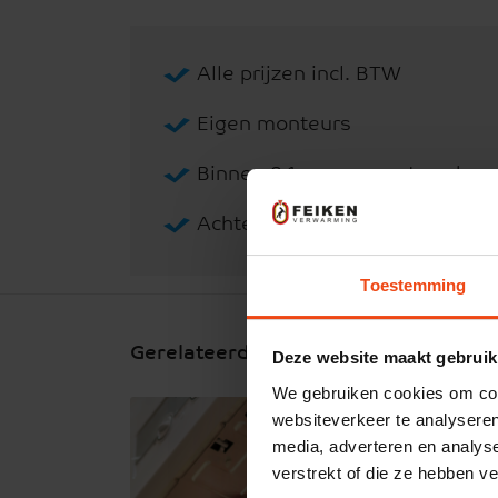
Alle prijzen incl. BTW
Eigen monteurs
Binnen 24 uur gemonteerd
Achteraf betalen via iDEAL
Toestemming
Gerelateerde vragen
Deze website maakt gebruik
We gebruiken cookies om cont
Uits
websiteverkeer te analyseren
onde
media, adverteren en analys
verstrekt of die ze hebben v
Trend