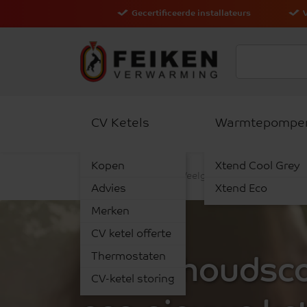
Gecertificeerde installateurs
CV Ketels
Warmtepompe
Kopen
Xtend Cool Grey
Kennisbank
Veelgestelde vragen
On
Advies
Xtend Eco
Merken
CV ketel offerte
Thermostaten
Onderhoudscon
CV-ketel storing