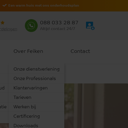
Een warm huis met ons onderhoudsplan
088 033 28 87
Altijd contact 24/7
rdelingen
Over Feiken
Contact
Onze dienstverlening
Onze Professionals
ud
Klantervaringen
Tarieven
tie
Werken bij
 van
Certificering
Downloads