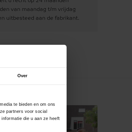
eeft u recht op 24 maanden
rden van maandag t/m vrijdag
 uitbesteed aan de fabrikant.
Over
 media te bieden en om ons
ze partners voor social
nformatie die u aan ze heeft