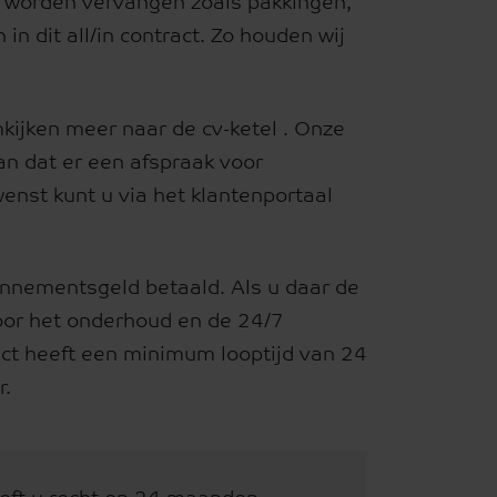
d worden vervangen zoals pakkingen,
n dit all/in contract. Zo houden wij
ijken meer naar de cv-ketel . Onze
an dat er een afspraak voor
nst kunt u via het klantenportaal
onnementsgeld betaald. Als u daar de
voor het onderhoud en de 24/7
act heeft een minimum looptijd van 24
r.