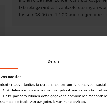
Indien u de ketel zonder contract koopt h
fabrieksgarantie. Eventuele storingen wo
tussen 08.00 en 17.00 uur aangenomen en
Details
 van cookies
ent en advertenties te personaliseren, om functies voor social
chakelen
. Ook delen we informatie over uw gebruik van onze site met on
rhoudsmelding Nefit
e. Deze partners kunnen deze gegevens combineren met andere i
erzameld op basis van uw gebruik van hun services.
line type I & II