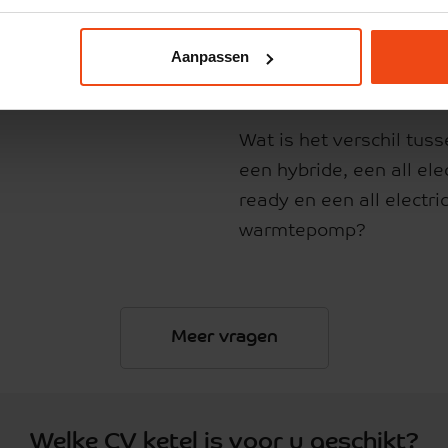
Aanpassen
Wat is het verschil tus
een hybride, een all elec
ready en een all electri
warmtepomp?
Meer vragen
Welke CV ketel is voor u geschikt?