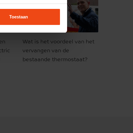
Toestaan
sen
Wat is het voordeel van het
tric
vervangen van de
c
bestaande thermostaat?