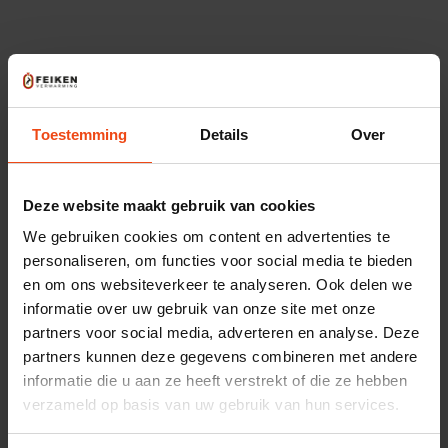
Start Ketelkiezer
Toestemming
Details
Over
Deze website maakt gebruik van cookies
Ons aanbod
We gebruiken cookies om content en advertenties te
personaliseren, om functies voor social media te bieden
Ga je een nieuwe cv ketel kopen? Koop
en om ons websiteverkeer te analyseren. Ook delen we
dan een moderne cv-ketel zonder
informatie over uw gebruik van onze site met onze
partners voor social media, adverteren en analyse. Deze
zorgen.
partners kunnen deze gegevens combineren met andere
informatie die u aan ze heeft verstrekt of die ze hebben
Onze cv-ketels
verzameld op basis van uw gebruik van hun services.